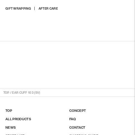
상
GIFT WRAPPING
AFTER CARE
품
을
장
바
구
니
에
담
기
TOP
/
EAR CUFF 103 (SV)
TOP
CONCEPT
ALL PRODUCTS
FAQ
NEWS
CONTACT