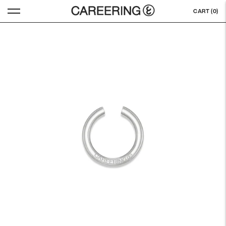
CART (
0
)