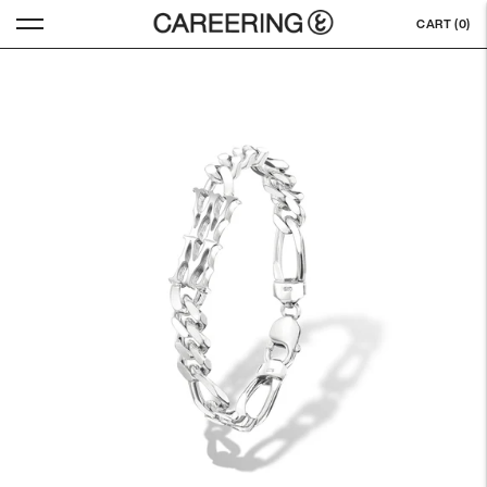
CART (
0
)