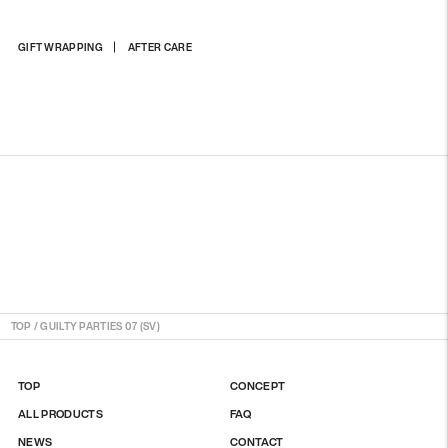
상
GIFT WRAPPING
AFTER CARE
품
을
장
바
구
니
에
담
기
TOP
/
GUILTY PARTIES 07 (SV)
TOP
CONCEPT
ALL PRODUCTS
FAQ
NEWS
CONTACT