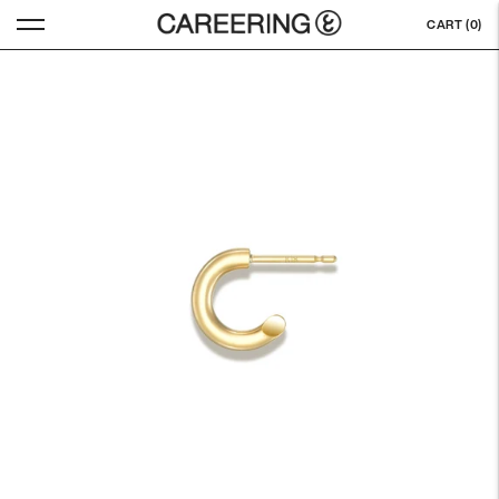
CART (
0
)