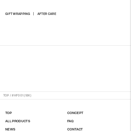
상
GIFT WRAPPING
AFTER CARE
품
을
장
바
구
니
에
담
기
TOP
/
#HF001 (18K)
TOP
CONCEPT
ALL PRODUCTS
FAQ
NEWS
CONTACT