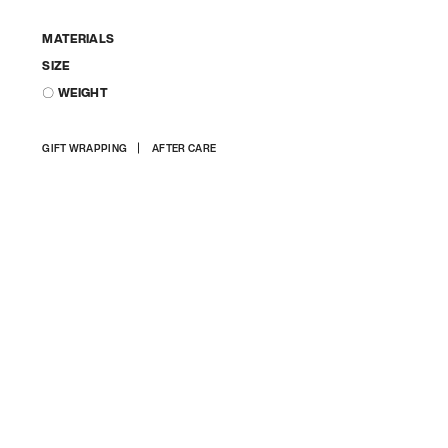
MATERIALS
SIZE
〇 WEIGHT
상
GIFT WRAPPING
AFTER CARE
품
을
장
바
구
니
에
담
기