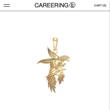
CART (
0
)