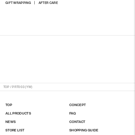
상
GIFT WRAPPING
AFTER CARE
품
을
장
바
구
니
에
담
기
TOP
/
PRT003 (YW)
TOP
CONCEPT
ALL PRODUCTS
FAQ
NEWS
CONTACT
STORE LIST
SHOPPING GUIDE