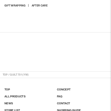
상
GIFT WRAPPING
AFTER CARE
품
을
장
바
구
니
에
담
기
TOP
/
QUILT 701 (YW)
TOP
CONCEPT
ALL PRODUCTS
FAQ
NEWS
CONTACT
STORE LIST
SHOPPING GUIDE