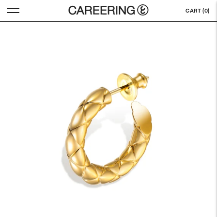
CART (
0
)