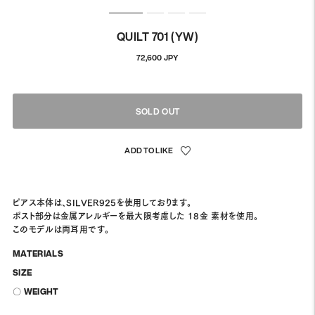
QUILT 701 (YW)
정
72,600 JPY
상
가
격
SOLD OUT
ピアス本体は、SILVER925を使用しております。
ポスト部分は金属アレルギーを最大限考慮した 18金 素材を使用。
このモデルは両耳用です。
MATERIALS
SIZE
〇 WEIGHT