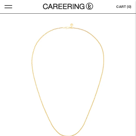
CART (
0
)