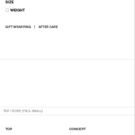
SIZE
〇 WEIGHT
상
GIFT WRAPPING
AFTER CARE
품
을
장
바
구
니
에
담
기
TOP
/
ROPE (YW,X-SMALL)
TOP
CONCEPT