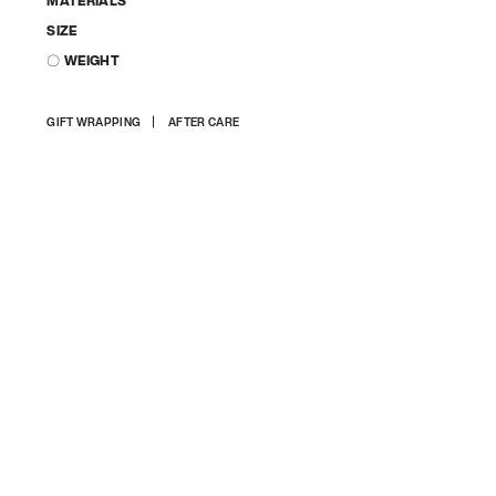
MATERIALS
SIZE
〇 WEIGHT
상
GIFT WRAPPING
AFTER CARE
품
을
장
바
구
니
에
담
기