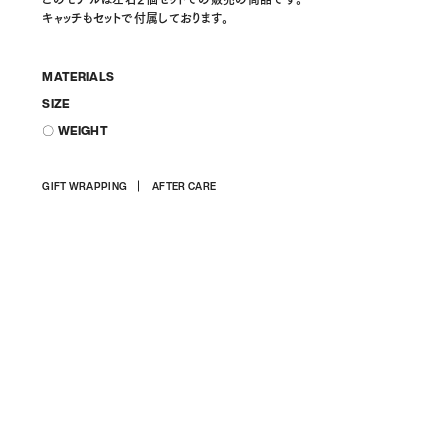
キャッチもセットで付属しております。
MATERIALS
SIZE
〇 WEIGHT
상
GIFT WRAPPING
AFTER CARE
품
을
장
바
구
니
에
담
기