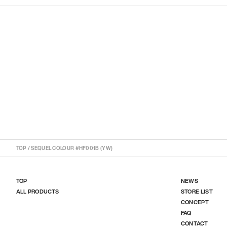
TOP
/
SEQUEL COLOUR #HF001B (YW)
TOP
NEWS
ALL PRODUCTS
STORE LIST
CONCEPT
FAQ
CONTACT