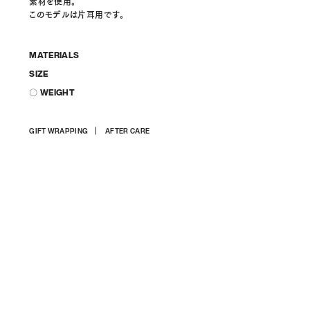
素材を使用。
このモデルは片耳用です。
MATERIALS
SIZE
〇 WEIGHT
상
GIFT WRAPPING
AFTER CARE
품
을
장
바
구
니
에
담
기