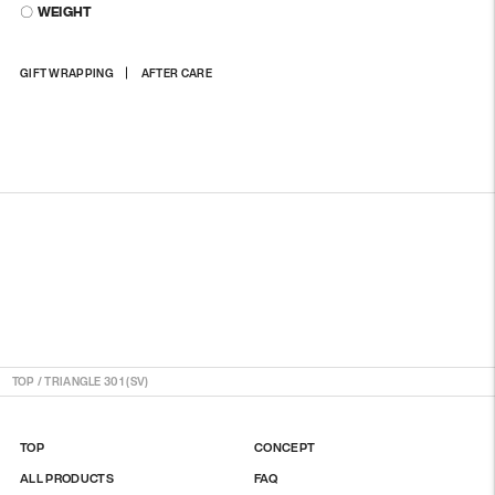
〇 WEIGHT
상
GIFT WRAPPING
AFTER CARE
품
을
장
바
구
니
에
담
기
TOP
/
TRIANGLE 301 (SV)
TOP
CONCEPT
ALL PRODUCTS
FAQ