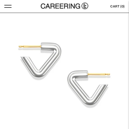
CART (
0
)