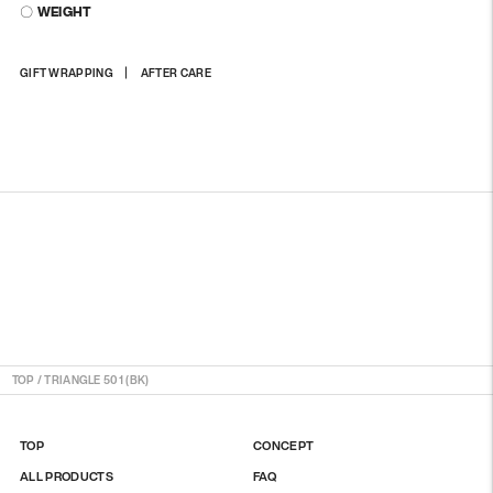
〇 WEIGHT
상
GIFT WRAPPING
AFTER CARE
품
을
장
바
구
니
에
담
기
TOP
/
TRIANGLE 501 (BK)
TOP
CONCEPT
ALL PRODUCTS
FAQ