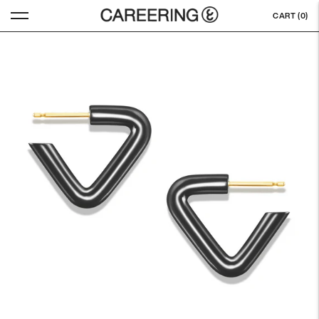
CART (
0
)