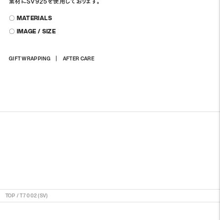
素材にSV925を使用しております。
〇 MATERIALS
〇 IMAGE / SIZE
Adding
GIFT WRAPPING
AFTER CARE
product
to
your
cart
TOP
/
T7 002 (SV)