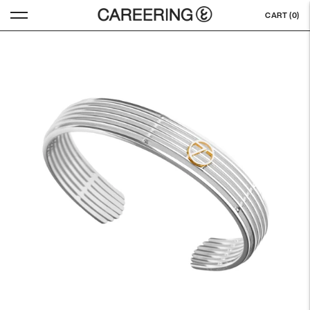
CART (
0
)