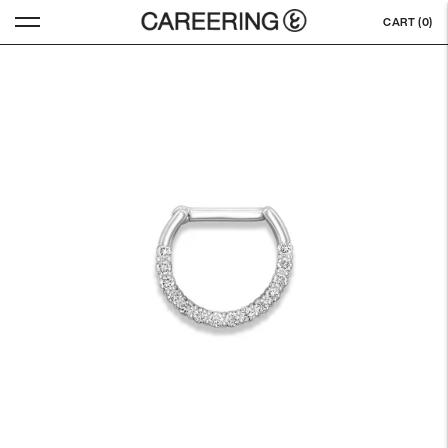
CART (
0
)