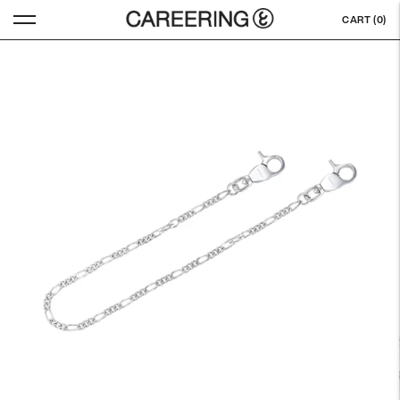
CART (
0
)