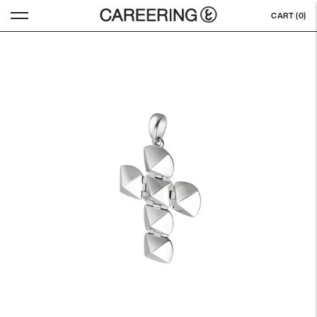
CART (
0
)