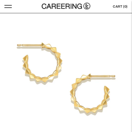
CART (
0
)