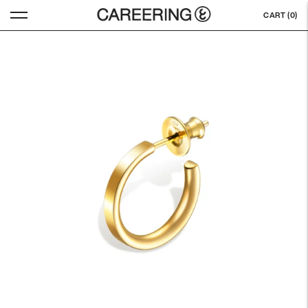
CART (
0
)