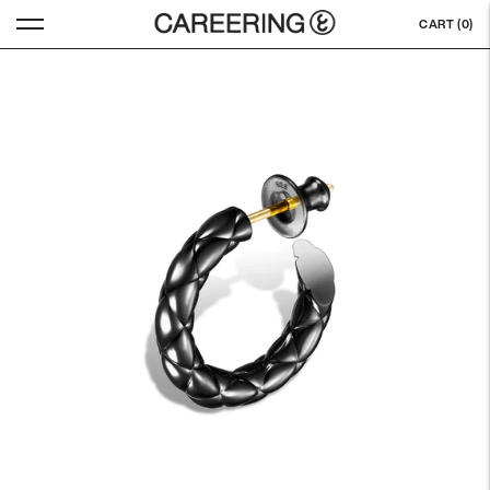
CART (
0
)